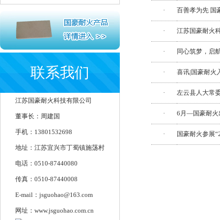
·
百善孝为先 国
·
江苏国豪耐火
·
同心筑梦，启
联系我们
·
喜讯|国豪耐火
·
左云县人大常
江苏国豪耐火科技有限公司
·
6月—国豪耐
董事长：周建国
手机：13801532698
·
国豪耐火参展“
地址：江苏宜兴市丁蜀镇施荡村
电话：0510-87440080
传真：0510-87440008
E-mail：jsguohao@163.com
网址：www.jsguohao.com.cn